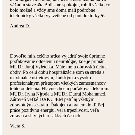
vážnom stave 🙏. Boli sme spokojní, robili všetko čo
bolo možné a vždy sme doma mali podrobne
telefonicky všetko vysvetlené od pani doktorky ♥️.
Andrea D.
Dovoľte mi z celého srdca vyjadriť svoje úprimné
poďakovanie oddeleniu neurológie, kde je primár
MUDr. Juraj Vyletelka. Máte moju obrovskú úctu a
obdiv. Po celú dobu hospitalizácie som sa stretla s
maximálne ústretovým, ľudským a vysoko
profesionálnym prístupom všetkých zamestnancov
tohto oddelenia. Hlavne chcem poďakovať lekárom:
MUDr. Iryna Niroda a MUDr. Darraj Mohammed.
Zároveň veľké ĎAKUJEM patrí aj všetkým
zdravotným sestrám. Ďakujem a prajem do ďalšej
práce pozitívnu energiu, veľa trpezlivosti, veľa
zdravia a síl v týchto ťažkých časoch.
Viera S.