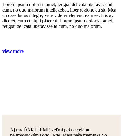
Lorem ipsum dolor sit amet, feugiat delicata liberavisse id
cum, no quo maiorum intellegebat, liber regione eu sit. Mea
cu case ludus integre, vide viderer eleifend ex mea. His ay
diceret, cum et atqui placerat. Lorem ipsum dolor sit amet,
feugiat delicata liberavisse id cum, no quo maiorum.
view more
Aj my ĎAKUJEME veľmi pekne celému
neurologickému odd., kde ležala naša maminka vo