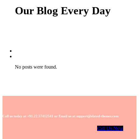
Our Blog Every Day
No posts were found.
Call us today at +91.22.57412541 or Email us at support@elated-themes.com
Call Us Now