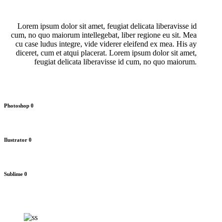
Lorem ipsum dolor sit amet, feugiat delicata liberavisse id
cum, no quo maiorum intellegebat, liber regione eu sit. Mea
cu case ludus integre, vide viderer eleifend ex mea. His ay
diceret, cum et atqui placerat. Lorem ipsum dolor sit amet,
feugiat delicata liberavisse id cum, no quo maiorum.
Photoshop
0
Ilustrator
0
Sublime
0