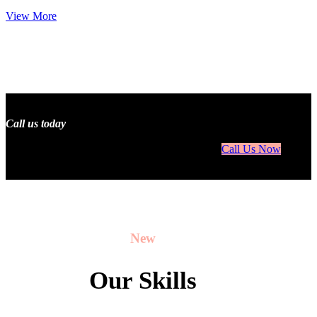
View More
Call us today
at +91.22.57412541 if you need something or
have some problems and questions
Call Us Now
New
Our Skills