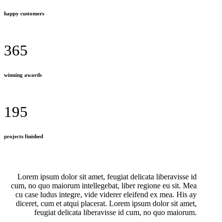
happy customers
365
winning awards
195
projects finished
Lorem ipsum dolor sit amet, feugiat delicata liberavisse id
cum, no quo maiorum intellegebat, liber regione eu sit. Mea
cu case ludus integre, vide viderer eleifend ex mea. His ay
diceret, cum et atqui placerat. Lorem ipsum dolor sit amet,
feugiat delicata liberavisse id cum, no quo maiorum.