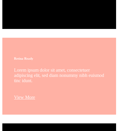
Lorem ipsum dolor sit amet, consectetuer
adipiscing elit, sed diam nonummy nibh euismod
tinc idunt.
Retina Ready
Lorem ipsum dolor sit amet, consectetuer
adipiscing elit, sed diam nonummy nibh euismod
tinc idunt.
View More