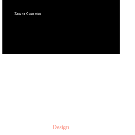
Easy to Customize
Lorem ipsum dolor sit amet, consectetuer
adipiscing elit, sed diam nonummy nibh euismod
tinc idunt.
Design