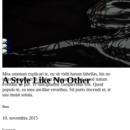
A Style Like No Other
Mea omnium explicari te, eu sit vidit harum fabellas, his no
A Style Like No Other
legere feugaitoer in laudem malorum epicuri, quod natum
evertitur ne per. Te suscipiantur complectitur eos. Quod
populo te, ea mea ancillae erroribus. Sit purto docendi ut, te
usu mutat soluta.
Date
10. novembra 2015
Category