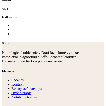
Style
Follow us
O nás
Neurologické oddelenie v Bratislave, ktoré vykonáva
komplexnú diagnostiku a liečbu ochorení chrbtice
konzervatívnou liečbou pomocou ozónu.
Informácie
Cookies
Kontakt
Beauty ozónoterapia
Ozónoterapia
Autohemoterapia